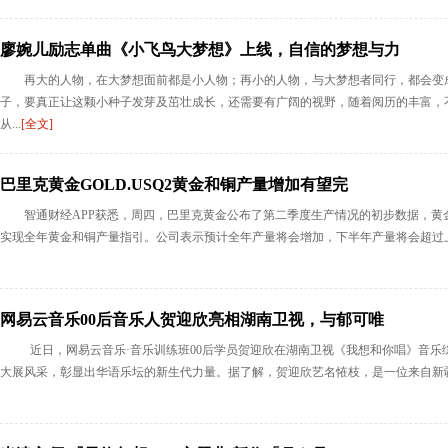
廖婉儿励志单曲《小飞鸟大梦想》上线，自信的梦想与力
再大的人物，在大梦想面前都是小人物；再小的人物，与大梦想者同行，都会变
子，要真正让这颗小种子发芽及茁壮成长，还需要有广阔的视野，随着阅历的丰富，
从...
[全文]
巴里克黄金GOLD.USQ2黄金和铜产量增加有望完
智通财经APP获悉，周四，巴里克黄金公布了第二季度生产情况的初步数据，黄金产
实现全年黄金和铜产量指引。公司表示预计全年产量将会增加，下半年产量将会超过上
网易云音乐00后音乐人贺迎欣亮相湖南卫视，与郁可唯
近日，网易云音乐·音乐训练班00后学员贺迎欣在湖南卫视《我想和你唱》音乐
大展风采，彰显出华语乐坛的新生代力量。据了解，贺迎欣艺名恠枝，是一位来自新疆伊