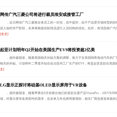
网传广汽三菱公司将进行裁员埃安或接管工厂
，近日网传广汽三菱致全体员工的一封信，信中提到，由于产品受市场转型的彤
进入临时停产阶段，未来将根据实际情况进行人员结构的优化。此外，有消息称广汽埃
[全文]
起亚计划明年Q2开始在美国生产EV9将投资超2亿美
，据外媒报道，随着美国相关补贴方案的调整，致力于在美国销售电动汽车的厂
相关的补贴。计划明年二季度开始在佐治亚州工厂生产的EV9，将是起亚首款在美国组
文]
LG显示正探讨将硅基OLED显示屏用于VR设备
，据外媒报道，随着苹果在6月份推出他们的首款头显产品VisionPro，AR/V
域，对显示屏等各类部件的需求，在未来几年也将明显增加，相关厂商也将迎来新的发