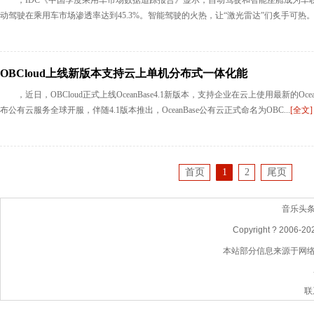
，IDC《中国季度乘用车市场数据追踪报告》显示，自动驾驶和智能座舱成为车
动驾驶在乘用车市场渗透率达到45.3%。智能驾驶的火热，让“激光雷达”们炙手可热。近期
OBCloud上线新版本支持云上单机分布式一体化能
，近日，OBCloud正式上线OceanBase4.1新版本，支持企业在云上使用最新的Oce
布公有云服务全球开服，伴随4.1版本推出，OceanBase公有云正式命名为OBC...
[全文]
首页
1
2
尾页
音乐头
Copyright ? 2006-
2
本站部分信息来源于网
联