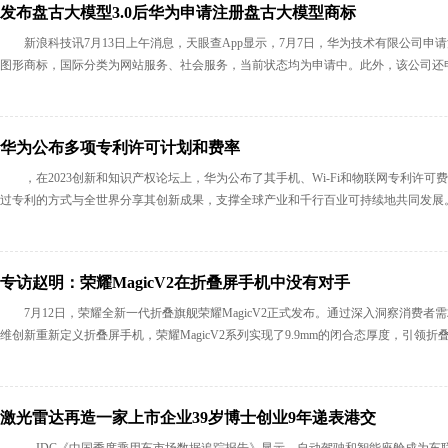
发布盘古大模型3.0后华为申请注册盘古大模型商标
新浪科技讯7月13日上午消息，天眼查App显示，7月7日，华为技术有限公司申请注册“华为云
图形商标，国际分类为网站服务、社会服务，当前状态均为申请中。此外，该公司还申请
华为公布多项专利许可计划和费率
，在2023创新和知识产权论坛上，华为公布了其手机、Wi-Fi和物联网专利许
过专利的方式与全世界分享其创新成果，支撑全球产业和千行百业可持续地共同发展。”过
专访赵明：荣耀MagicV2在折叠屏手机中没有对手
7月12日，荣耀全新一代折叠旗舰荣耀MagicV2正式发布。通过深入洞察消费
维创新重新定义折叠屏手机，荣耀MagicV2系列实现了9.9mm的闭合态厚度，引领折
激光雷达再造一家上市企业39岁博士创业9年递表港交