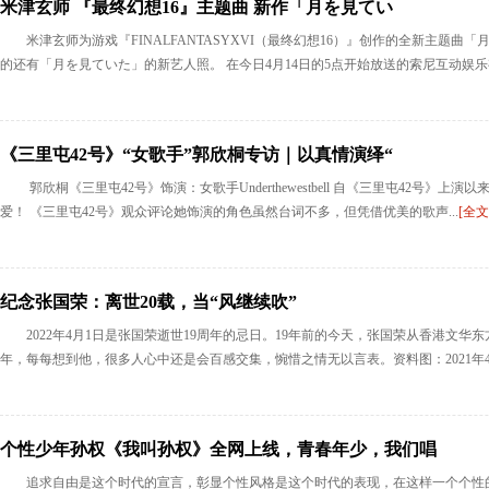
米津玄师 『最终幻想16』主题曲 新作「月を見てい
米津玄师为游戏『FINALFANTASYXVI（最终幻想16）』创作的全新主题
的还有「月を見ていた」的新艺人照。 在今日4月14日的5点开始放送的索尼互动娱乐有
《三里屯42号》“女歌手”郭欣桐专访｜以真情演绎“
郭欣桐《三里屯42号》饰演：女歌手Underthewestbell 自《三里屯42号
爱！ 《三里屯42号》观众评论她饰演的角色虽然台词不多，但凭借优美的歌声...
[全文
纪念张国荣：离世20载，当“风继续吹”
2022年4月1日是张国荣逝世19周年的忌日。19年前的今天，张国荣从香港文
年，每每想到他，很多人心中还是会百感交集，惋惜之情无以言表。资料图：2021年4月
个性少年孙权《我叫孙权》全网上线，青春年少，我们唱
追求自由是这个时代的宣言，彰显个性风格是这个时代的表现，在这样一个个性