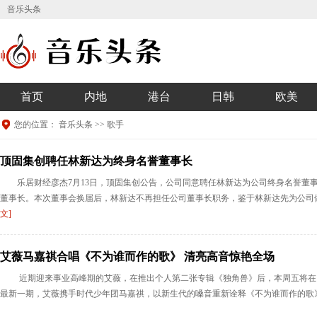
音乐头条
首页
内地
港台
日韩
欧美
您的位置：
音乐头条
>>
歌手
顶固集创聘任林新达为终身名誉董事长
乐居财经彦杰7月13日，顶固集创公告，公司同意聘任林新达为公司终身名誉董
董事长。本次董事会换届后，林新达不再担任公司董事长职务，鉴于林新达先为公司做
文]
艾薇马嘉祺合唱《不为谁而作的歌》 清亮高音惊艳全场
近期迎来事业高峰期的艾薇，在推出个人第二张专辑《独角兽》后，本周五将在台北
最新一期，艾薇携手时代少年团马嘉祺，以新生代的嗓音重新诠释《不为谁而作的歌》