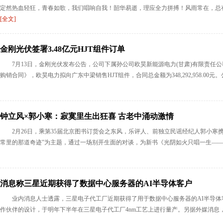
定然热血轻狂，青春如歌，我们唱响自我！韶华易逝，理应全力拼搏！风雨常在，总有
[全文]
金刚光伏签署3.48亿元HJT组件订单
7月13日，金刚光伏发布公告，公司下属孙公司欧昊新能源电力(甘肃)有限责任
购销合同》，欧昊电力拟向广东中梁销售HJT组件，合同总金额为348,292,958.00元。公
钟立风×郭小寒：寂寞里生出狂喜 古老中涌动激情
2月26日，乘第35届北京图书订货会之东风，乐评人、前独立民谣经纪人郭小寒
常里的那道奇迹”为主题，通过一场别开生面的对谈，为新书《光阴如火只唱一生——中
消息称三星近期获得了数据中心服务器的AI半导体客户
业内消息人士透露，三星电子代工厂近期获得了用于数据中心服务器的AI半导
作伙伴的设计，于明年下半年在三星电子代工厂4nm工艺上进行量产。另据外媒消息，三