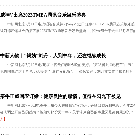
威神V出席2023TMEA腾讯音乐娱乐盛典
中新网北京7月11日电演唱组合威神V(WayV)近日出席2023TMEA腾讯音乐娱乐
银河综艺馆举办的第四届2023TMEA腾讯音乐娱乐盛典，并带来组合于去年12月发行的迷
中新人物｜“锅姨”刘丹：人到中年，还在继续成长
中新网北京7月10日电(记者上官云)“感谢今晚的美好。”第28届上海电视节“
凭借陶映红这个角色，她获得了“最佳女配角”。一条领奖路，刘丹其实走了很长时间：
秦牛正威回应订婚：健康良性的感情，值得在阳光下被见
中新网北京7月3日电秦牛正威今天在微博官宣订婚，并晒出照片和视频。今年2
会高调公开自己的感情？她如何评价另一半？关于未来自己的事业又是如何规划的？中
文]