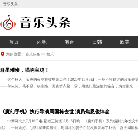
音乐头条
首页
内地
港台
日韩
欧美
您的位置：
音乐头条
>>
娱乐
群星璀璨，唱响宝鸡！
这个秋天，宝鸡的夜空将被星光点亮！2025年11月8日，一场不容错过的音乐
——单依纯、毛不易、杨宗纬、吴克群齐聚一堂，用他们最深情的嗓音，为你带来一个
《魔幻手机》执行导演周国栋去世 演员焦恩俊悼念
中新网北京7月16日电(记者王诗尧)7月15日晚，《魔幻手机》系列编剧九年发
机》，一路走好。”据红星新闻报道，周国栋的妻子在朋友圈发布了讣告：吾夫周国栋于20