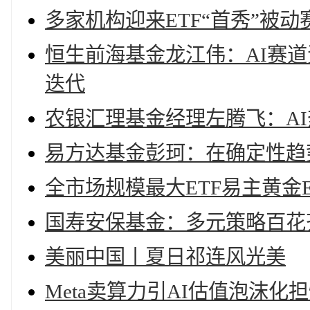
多家机构迎来ETF“首秀”被
恒生前海基金龙江伟：AI赛道
迭代
农银汇理基金经理左腾飞：A
易方达基金彭珂：在确定性趋
全市场规模最大ETF易主黄金
国寿安保基金：多元策略百花齐
美丽中国丨夏日祁连风光美
Meta卖算力引AI估值泡沫化