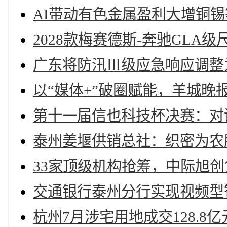
AI带动有色金属盈利大增铜
2028款梅赛德斯-奔驰GL
广东将防汛Ⅲ级应急响应调整
以“媒体+”破圈赋能，羊城晚
第十一届信也科技杯决赛：对话
泰州姜堰供销总社：织密为农
33家顶级机构抢筹，中际旭创
交通银行泰州分行实现视频型
杭州7月涉宅用地成交128.8