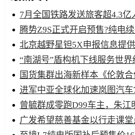
7月全国铁路发送旅客超4.3亿
腾势Z9S正式开启预售?纯电续航
北京越野星钽5X申报信息提
“南湖号”盾构机下线服务世
国货集群出海新样本《伦敦合
进军中亚全球化加速岚图汽车7
曾毓群成零跑D99车主，朱江
广发希望慈善基金以行走课堂