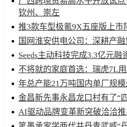
广西跨境贸易高水平开放试点
钦州、崇左
推3款车型极氪9X五座版上市限时价
国网淮安供电公司：深耕产融
Seeds主动科技完成3.3亿元融
不将就的家庭首选：瑞虎7L
年总产能21万吨国内单厂规
金昌新先事永昌龙口村有了“四
AI驱动品牌变革新突破洽洽推
笔墨承家学两代共丹青武威“